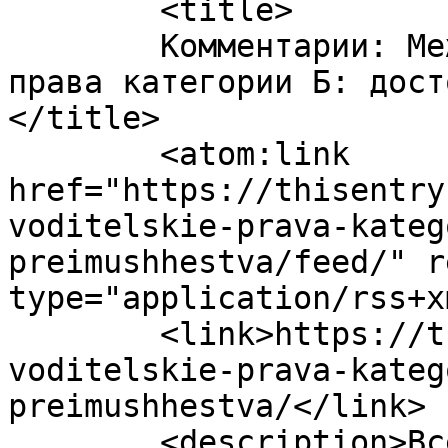
	<title>

	Комментарии: Международные водительские 
права категории Б: дост
</title>

	<atom:link 
href="https://thisentry
voditelskie-prava-kateg
preimushhestva/feed/" r
type="application/rss+x
	<link>https://thisentry.ru/mezhdunarodnye-
voditelskie-prava-kateg
preimushhestva/</link>

	<description>Все для дорогой мамочки!