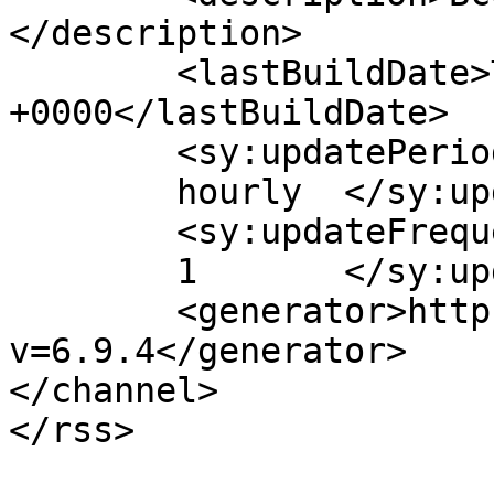
</description>

	<lastBuildDate>Tue, 12 Sep 2023 19:42:02 
+0000</lastBuildDate>

	<sy:updatePeriod>

	hourly	</sy:updatePeriod>

	<sy:updateFrequency>

	1	</sy:updateFrequency>

	<generator>https://wordpress.org/?
v=6.9.4</generator>

</channel>
