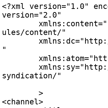
<?xml version="1.0" enc
version="2.0"

	xmlns:content="http://purl.org/rss/1.0/mod
ules/content/"

	xmlns:dc="http://purl.org/dc/elements/1.1/
"

	xmlns:atom="http://www.w3.org/2005/Atom"

	xmlns:sy="http://purl.org/rss/1.0/modules/
syndication/"

	>

<channel>
